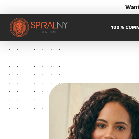
Want
100% COMM