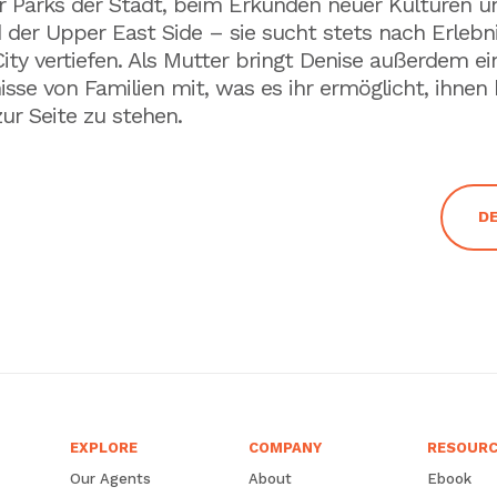
er Parks der Stadt, beim Erkunden neuer Kulturen
er Upper East Side – sie sucht stets nach Erlebniss
ity vertiefen. Als Mutter bringt Denise außerdem e
nisse von Familien mit, was es ihr ermöglicht, ihne
r Seite zu stehen.
DE
EXPLORE
COMPANY
RESOUR
Our Agents
About
Ebook