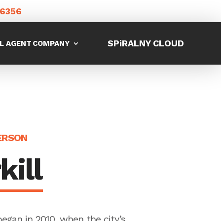
-6356
SPiRALNY CLOUD
L AGENT
COMPANY
ERSON
kill
began in 2010, when the city’s