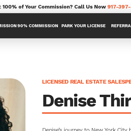
 100% of Your Commission? Call Us Now
917-397
ISSION
90% COMMISSION
PARK YOUR LICENSE
REFERRA
LICENSED REAL ESTATE SALESP
Denise Thir
Denise’s journey to New York City 